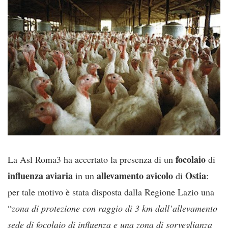
focolaio
La Asl Roma3 ha accertato la presenza di un
di
influenza
aviaria
allevamento avicolo
Ostia
in un
di
:
per tale motivo è stata disposta dalla Regione Lazio una
“
zona di protezione con raggio di 3 km dall’allevamento
sede di focolaio di influenza e una zona di sorveglianza