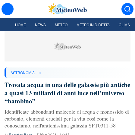
HOME
NEWS
METEO
METEO IN DIRETTA
CLIMA
»
ASTRONOMIA
Trovata acqua in una delle galassie più antiche
a quasi 13 miliardi di anni luce nell’universo
“bambino”
Identificate abbondanti molecole di acqua e monossido di
carbonio, elementi cruciali per la vita così come la
conosciamo, nell'antichissima galassia SPT0311-58
di
Beatrice Raso
5 Nov 2021 | 16:43