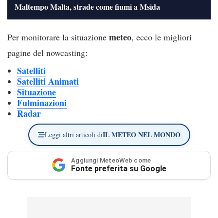
Maltempo Malta, strade come fiumi a Msida
a
e
meteo
Per monitorare la situazione
, ecco le migliori
y
o
pagine del nowcasting:
Satelliti
V
Satelliti Animati
Situazione
i
Fulminazioni
Radar
d
IL METEO NEL MONDO
Leggi altri articoli di
e
Aggiungi MeteoWeb come
Fonte preferita su Google
o