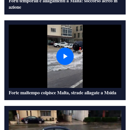
Forti temporali e allagamenti a Malta: soccorso aereo in
a
azione
y
V
i
P
d
l
e
Forte maltempo colpisce Malta, strade allagate a Msida
a
o
y