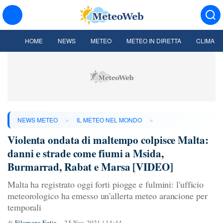
HOME
NEWS
METEO
METEO IN DIRETTA
CLIMA
»
»
NEWS METEO
IL METEO NEL MONDO
Violenta ondata di maltempo colpisce Malta:
danni e strade come fiumi a Msida,
Burmarrad, Rabat e Marsa [VIDEO]
Malta ha registrato oggi forti piogge e fulmini: l'ufficio
meteorologico ha emesso un'allerta meteo arancione per
temporali
di
Filomena Fotia
25 Nov 2021 | 14:44