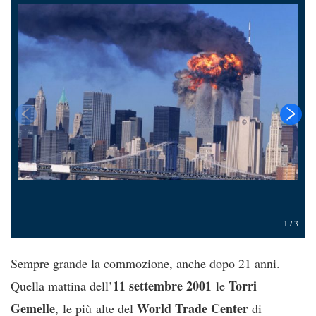
T
1
/
3
Sempre grande la commozione, anche dopo 21 anni.
11 settembre 2001
Torri
Quella mattina dell’
le
Gemelle
World Trade Center
, le più alte del
di