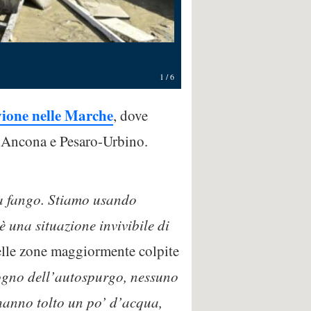
Foto di Alessandro Di Meo / An
1
/
6
vione nelle Marche
, dove
di Ancona e Pesaro-Urbino.
va fango. Stiamo usando
è una situazione invivibile di
delle zone maggiormente colpite
gno dell’autospurgo, nessuno
e hanno tolto un po’ d’acqua,