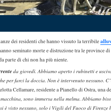
allu
nze dei residenti che hanno vissuto la terribile
i hanno seminato morte e distruzione tra le province 
a parte di chi non ha più niente.
rrente
da giovedì. Abbiamo aperto i rubinetti e usci
he per farci la doccia. Non è intervenuto nessuno. C’
arlotta Cellamare, residente a Pianello di Ostra, una 
 macchina, sono immersa nella melma. Abbiamo biso
si è visto nessuno, solo i Vigili del Fuoco di Firenz