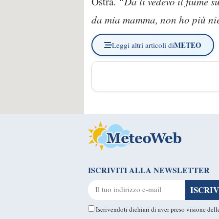
Ostra.
“Da lì vedevo il fiume s
da mia mamma, non ho più ni
METEO
Leggi altri articoli di
ISCRIVITI ALLA NEWSLETTER
Iscrivendoti dichiari di aver preso visione del