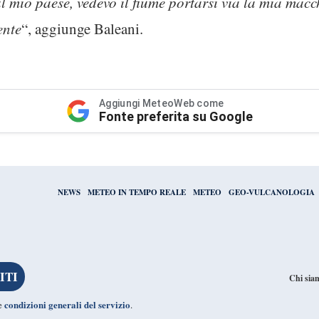
ul mio paese, vedevo il fiume portarsi via la mia macc
ente
“, aggiunge Baleani.
Aggiungi MeteoWeb come
Fonte preferita su Google
NEWS
METEO IN TEMPO REALE
METEO
GEO-VULCANOLOGIA
Chi sia
condizioni generali del servizio
le
.