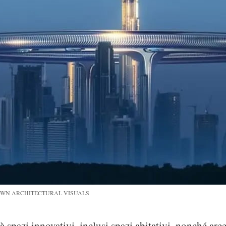
CTOWN ARCHITECTURAL VISUALS
à spazi innovativi, inclusi spazi abitativi, nonché are