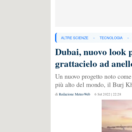
»
»
ALTRE SCIENZE
TECNOLOGIA
Dubai, nuovo look p
grattacielo ad anell
Un nuovo progetto noto come 
più alto del mondo, il Burj Kh
di
Redazione MeteoWeb
6 Set 2022 | 22:28