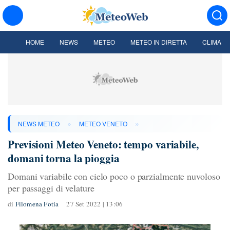
HOME
NEWS
METEO
METEO IN DIRETTA
CLIMA
»
»
NEWS METEO
METEO VENETO
Previsioni Meteo Veneto: tempo variabile,
domani torna la pioggia
Domani variabile con cielo poco o parzialmente nuvoloso
per passaggi di velature
di
Filomena Fotia
27 Set 2022 | 13:06