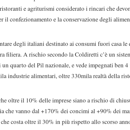
ristoranti e agriturismi considerato i rincari che devo
er il confezionamento e la conservazione degli alimen
tare degli italiani destinato ai consumi fuori casa le d
era filiera. A rischio secondo la Coldiretti c’è un sist
i un quarto del Pil nazionale, e vede impegnati ben 4 
a industrie alimentari, oltre 330mila realtà della ri
he oltre il 10% delle imprese siano a rischio di chiusu
ergia che vanno dal +170% dei concimi al +90% dei ma
che costa oltre il 30% in più rispetto allo scorso ann