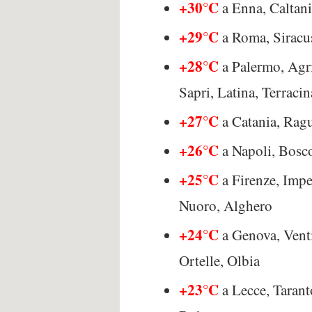
+30°C
a Enna, Caltani
+29°C
a Roma, Siracus
+28°C
a Palermo, Agri
Sapri, Latina, Terraci
+27°C
a Catania, Ragu
+26°C
a Napoli, Bosco
+25°C
a Firenze, Impe
Nuoro, Alghero
+24°C
a Genova, Venti
Ortelle, Olbia
+23°C
a Lecce, Taran