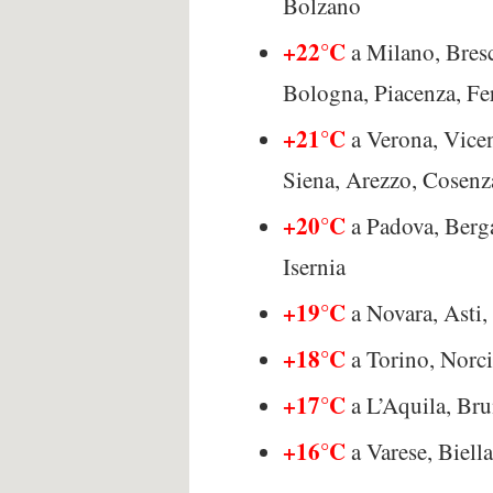
Bolzano
+22°C
a Milano, Bresc
Bologna, Piacenza, Fer
+21°C
a Verona, Vicen
Siena, Arezzo, Cosenza
+20°C
a Padova, Berg
Isernia
+19°C
a Novara, Asti
+18°C
a Torino, Norc
+17°C
a L’Aquila, Br
+16°C
a Varese, Biell