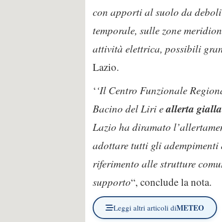
con apporti al suolo da debol
temporale, sulle zone meridion
attività elettrica, possibili gra
Lazio.
‘
‘Il Centro Funzionale Region
allerta giall
Bacino del Liri e
Lazio ha diramato l’allertament
adottare tutti gli adempimenti
riferimento alle strutture comu
supporto
“, conclude la nota.
METEO
Leggi altri articoli di