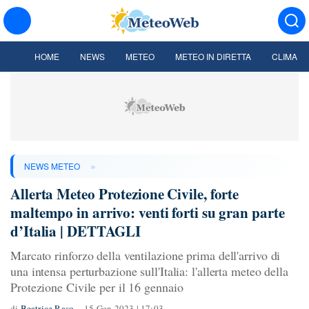
HOME
NEWS
METEO
METEO IN DIRETTA
CLIMA
»
NEWS METEO
Allerta Meteo Protezione Civile, forte
maltempo in arrivo: venti forti su gran parte
d’Italia | DETTAGLI
Marcato rinforzo della ventilazione prima dell'arrivo di
una intensa perturbazione sull'Italia: l'allerta meteo della
Protezione Civile per il 16 gennaio
di
Beatrice Raso
15 Gen 2023 | 17:03