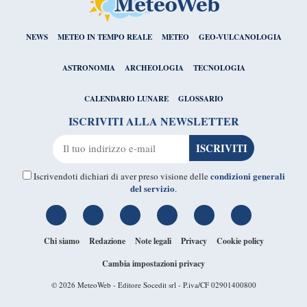
NEWS
METEO IN TEMPO REALE
METEO
GEO-VULCANOLOGIA
ASTRONOMIA
ARCHEOLOGIA
TECNOLOGIA
CALENDARIO LUNARE
GLOSSARIO
ISCRIVITI ALLA NEWSLETTER
condizioni generali
Iscrivendoti dichiari di aver preso visione delle
del servizio
.
Chi siamo
Redazione
Note legali
Privacy
Cookie policy
Cambia impostazioni privacy
© 2026
MeteoWeb
- Editore Socedit srl - P.iva/CF 02901400800