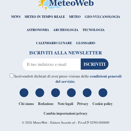
NEWS
METEO IN TEMPO REALE
METEO
GEO-VULCANOLOGIA
ASTRONOMIA
ARCHEOLOGIA
TECNOLOGIA
CALENDARIO LUNARE
GLOSSARIO
ISCRIVITI ALLA NEWSLETTER
condizioni generali
Iscrivendoti dichiari di aver preso visione delle
del servizio
.
Chi siamo
Redazione
Note legali
Privacy
Cookie policy
Cambia impostazioni privacy
© 2026
MeteoWeb
- Editore Socedit srl - P.iva/CF 02901400800