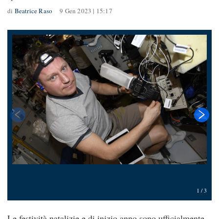
di
Beatrice Raso
9 Gen 2023 | 15:17
1
/
3
Le festività natalizie e di inizio anno sono ufficialmente