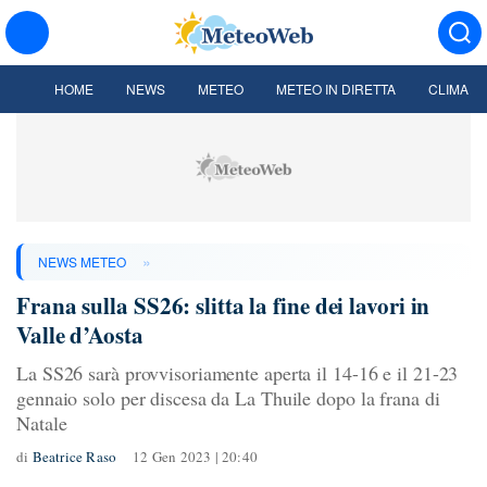
HOME
NEWS
METEO
METEO IN DIRETTA
CLIMA
»
NEWS METEO
Frana sulla SS26: slitta la fine dei lavori in
Valle d’Aosta
La SS26 sarà provvisoriamente aperta il 14-16 e il 21-23
gennaio solo per discesa da La Thuile dopo la frana di
Natale
di
Beatrice Raso
12 Gen 2023 | 20:40