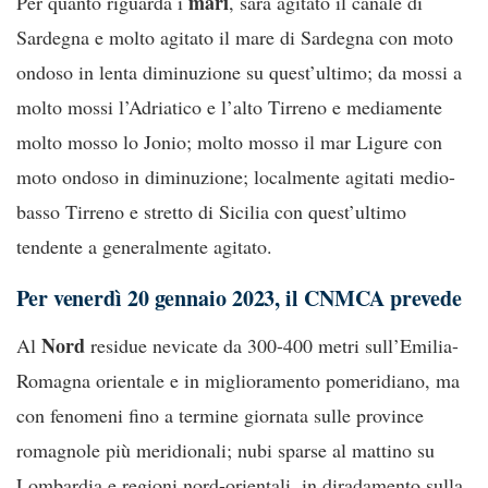
mari
Per quanto riguarda i
, sarà agitato il canale di
Sardegna e molto agitato il mare di Sardegna con moto
ondoso in lenta diminuzione su quest’ultimo; da mossi a
molto mossi l’Adriatico e l’alto Tirreno e mediamente
molto mosso lo Jonio; molto mosso il mar Ligure con
moto ondoso in diminuzione; localmente agitati medio-
basso Tirreno e stretto di Sicilia con quest’ultimo
tendente a generalmente agitato.
Per
venerdì 20 gennaio 2023
, il
CNMCA
prevede
Nord
Al
residue nevicate da 300-400 metri sull’Emilia-
Romagna orientale e in miglioramento pomeridiano, ma
con fenomeni fino a termine giornata sulle province
romagnole più meridionali; nubi sparse al mattino su
Lombardia e regioni nord-orientali, in diradamento sulla