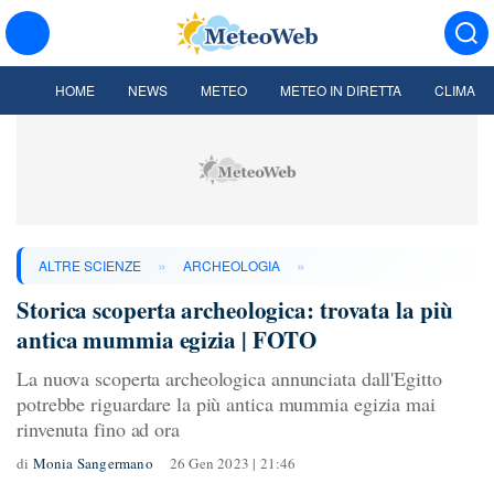
HOME
NEWS
METEO
METEO IN DIRETTA
CLIMA
»
»
ALTRE SCIENZE
ARCHEOLOGIA
Storica scoperta archeologica: trovata la più
antica mummia egizia | FOTO
La nuova scoperta archeologica annunciata dall'Egitto
potrebbe riguardare la più antica mummia egizia mai
rinvenuta fino ad ora
di
Monia Sangermano
26 Gen 2023 | 21:46