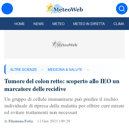
HOME
NEWS
METEO
METEO IN DIRETTA
CLIMA
»
»
ALTRE SCIENZE
MEDICINA & SALUTE
Tumore del colon retto: scoperto allo IEO un
marcatore delle recidive
Un gruppo di cellule immunitarie può predire il rischio
individuale di ripresa della malattia per offrire cure mirate
ed evitare trattamenti non necessari
di
Filomena Fotia
12 Gen 2023 | 09:29