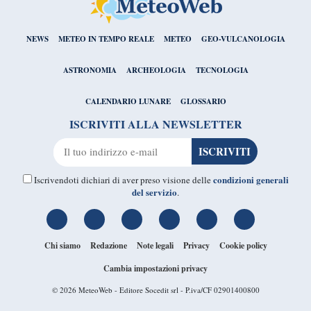
NEWS
METEO IN TEMPO REALE
METEO
GEO-VULCANOLOGIA
ASTRONOMIA
ARCHEOLOGIA
TECNOLOGIA
CALENDARIO LUNARE
GLOSSARIO
ISCRIVITI ALLA NEWSLETTER
condizioni generali
Iscrivendoti dichiari di aver preso visione delle
del servizio
.
Chi siamo
Redazione
Note legali
Privacy
Cookie policy
Cambia impostazioni privacy
© 2026
MeteoWeb
- Editore Socedit srl - P.iva/CF 02901400800