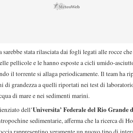
sarebbe stata rilasciata dai fogli legati alle rocce ch
elle pellicole e le hanno esposte a cicli umido-asciutt
do il torrente si allaga periodicamente. Il team ha rip
i di grandezza a quelli riportati nei test di laborator
’acqua di mare e nei sedimenti marini.
Universita’ Federale del Rio Grande 
enziato dell’
ntropochine sedimentarie, afferma che la ricerca di Ho
roccia rappresentino veramente un nuovo tipo di intera