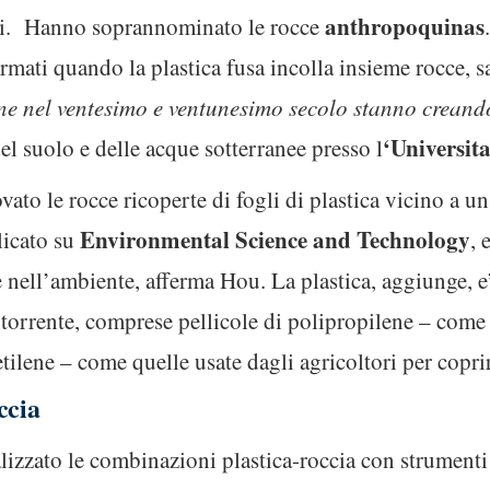
anthropoquinas
trati. Hanno soprannominato le rocce
rmati quando la plastica fusa incolla insieme rocce, sab
e nel ventesimo e ventunesimo secolo stanno creand
‘Universit
del suolo e delle acque sotterranee presso l
ato le rocce ricoperte di fogli di plastica vicino a un 
Environmental Science and Technology
licato su
, 
ce nell’ambiente, afferma Hou. La plastica, aggiunge, e’
torrente, comprese pellicole di polipropilene – come q
etilene – come quelle usate dagli agricoltori per coprir
ccia
lizzato le combinazioni plastica-roccia con strumenti