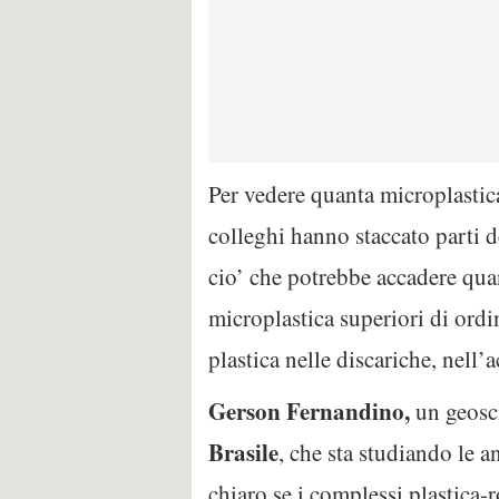
Per vedere quanta microplastica 
colleghi hanno staccato parti d
cio’ che potrebbe accadere quan
microplastica superiori di ordin
plastica nelle discariche, nell
Gerson Fernandino,
un geosci
Brasile
, che sta studiando le a
chiaro se i complessi plastica-