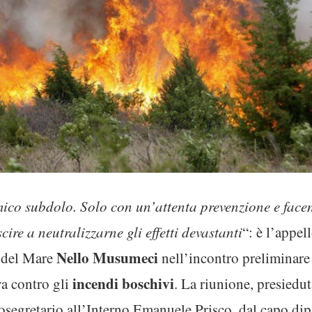
ico subdolo. Solo con un’attenta prevenzione e facendo
cire a neutralizzarne gli effetti devastanti
“: è l’appel
Nello
Musumeci
e del Mare
nell’incontro preliminare
incendi boschivi
a contro gli
. La riunione, presiedut
tosegretario all’Interno Emanuele Prisco, dal capo di