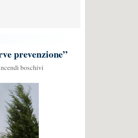
erve prevenzione”
incendi boschivi