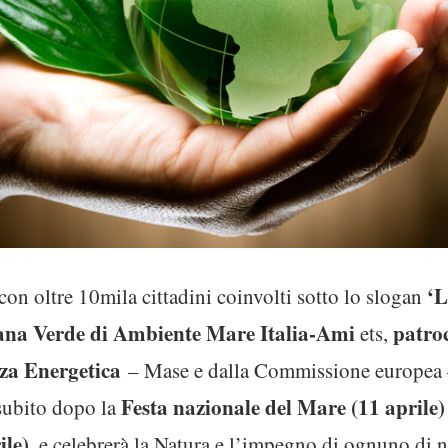
‘L
 con oltre 10mila cittadini coinvolti sotto lo slogan
ana Verde di Ambiente Mare Italia-Ami
patro
ets,
zza Energetica
– Mase e dalla Commissione europea –
Festa nazionale del Mare (11 aprile
 subito dopo la
le),
e celebrerà la Natura e l’impegno di ognuno di no