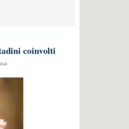
adini coinvolti
asa