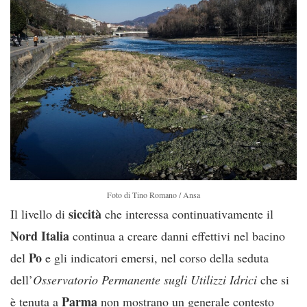
Foto di Tino Romano / Ansa
siccità
Il livello di
che interessa continuativamente il
Nord Italia
continua a creare danni effettivi nel bacino
Po
del
e gli indicatori emersi, nel corso della seduta
dell’
Osservatorio Permanente sugli Utilizzi Idrici
che si
Parma
è tenuta a
non mostrano un generale contesto