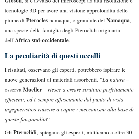
Gibson
, si è avvalso dei microscopi ad alta risoluzione e
tecnologie 3D per avere una visione approfondita delle
Pterocles
Namaqua
piume di
namaqua, o grandule del
,
una specie della famiglia degli Pteroclidi originaria
Africa sud-occidentale
dell’
.
La peculiarità di questi uccelli
I risultati, osservano gli esperti, potrebbero ispirare le
nuove generazioni di materiali assorbenti. “
La natura
–
Mueller
osserva
–
riesce a creare strutture perfettamente
efficienti, ed è sempre affascinante dal punto di vista
ingegneristico riuscire a capire i meccanismi alla base di
queste funzionalità
“.
Pteroclidi
Gli
, spiegano gli esperti, nidificano a oltre 30