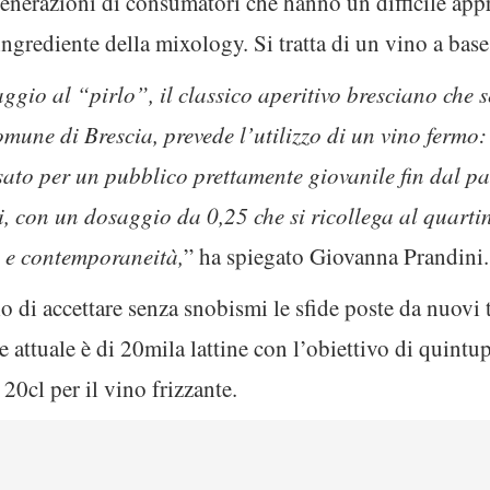
generazioni di consumatori che hanno un difficile app
grediente della mixology. Si tratta di un vino a base
io al “pirlo”, il classico aperitivo bresciano che s
une di Brescia, prevede l’utilizzo di un vino fermo:
ato per un pubblico prettamente giovanile fin dal pa
i, con un dosaggio da 0,25 che si ricollega al quart
e e contemporaneità,
” ha spiegato Giovanna Prandini.
o di accettare senza snobismi le sfide poste da nuovi t
attuale è di 20mila lattine con l’obiettivo di quintu
0cl per il vino frizzante.