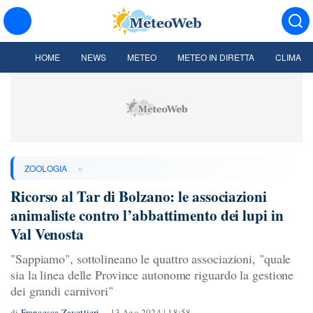
HOME
NEWS
METEO
METEO IN DIRETTA
CLIMA
»
ZOOLOGIA
Ricorso al Tar di Bolzano: le associazioni
animaliste contro l’abbattimento dei lupi in
Val Venosta
"Sappiamo", sottolineano le quattro associazioni, "quale
sia la linea delle Province autonome riguardo la gestione
dei grandi carnivori"
di
Francesca Zavettieri
13 Ago 2024 | 18:58