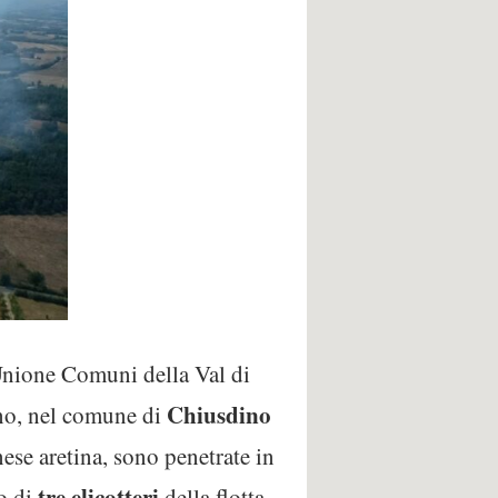
l’Unione Comuni della Val di
Chiusdino
ano, nel comune di
nese aretina, sono penetrate in
tre elicotteri
o di
della flotta