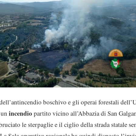
i dell’antincendio boschivo e gli operai forestali del
incendio
u un
partito vicino all’Abbazia di San Galg
uciato le sterpaglie e il ciglio della strada statale se
La Sala operativa regionale ha quindi disposto l’invi