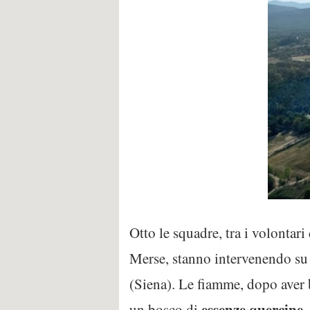
Otto le squadre, tra i volontar
Merse, stanno intervenendo s
(Siena). Le fiamme, dopo aver br
essenze quercine.
un bosco di