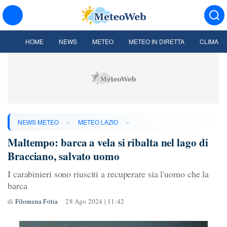
HOME
NEWS
METEO
METEO IN DIRETTA
CLIMA
»
»
NEWS METEO
METEO LAZIO
Maltempo: barca a vela si ribalta nel lago di
Bracciano, salvato uomo
I carabinieri sono riusciti a recuperare sia l'uomo che la
barca
di
Filomena Fotia
28 Ago 2024 | 11:42