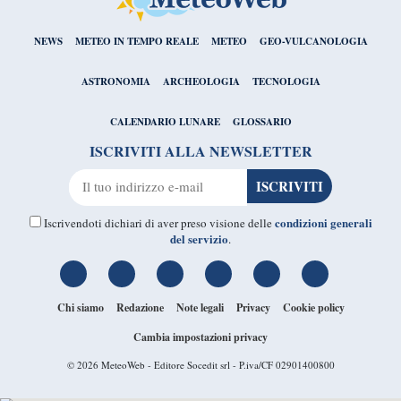
NEWS
METEO IN TEMPO REALE
METEO
GEO-VULCANOLOGIA
ASTRONOMIA
ARCHEOLOGIA
TECNOLOGIA
CALENDARIO LUNARE
GLOSSARIO
ISCRIVITI ALLA NEWSLETTER
condizioni generali
Iscrivendoti dichiari di aver preso visione delle
del servizio
.
Chi siamo
Redazione
Note legali
Privacy
Cookie policy
Cambia impostazioni privacy
© 2026
MeteoWeb
- Editore Socedit srl - P.iva/CF 02901400800