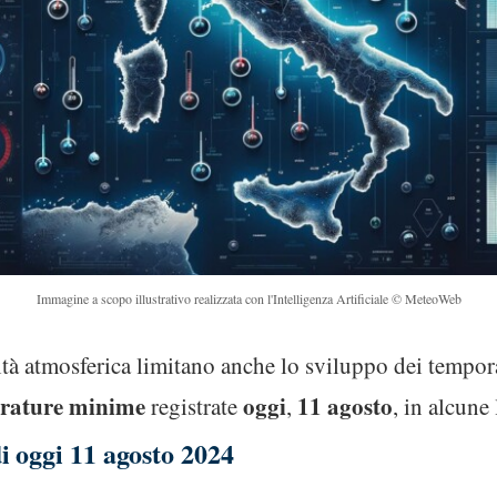
Immagine a scopo illustrativo realizzata con l'Intelligenza Artificiale © MeteoWeb
ità atmosferica limitano anche lo sviluppo dei tempora
rature minime
oggi
11 agosto
registrate
,
, in alcune 
 oggi 11 agosto 2024