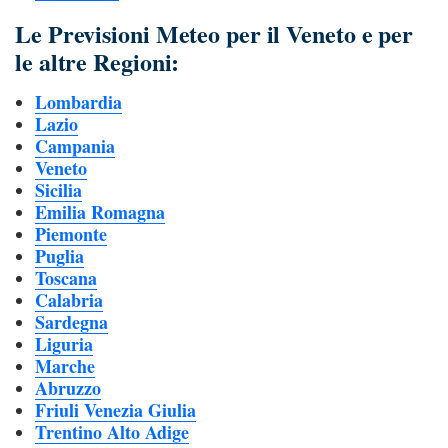
Le Previsioni Meteo per il Veneto e per
le altre Regioni:
Lombardia
Lazio
Campania
Veneto
Sicilia
Emilia Romagna
Piemonte
Puglia
Toscana
Calabria
Sardegna
Liguria
Marche
Abruzzo
Friuli Venezia Giulia
Trentino Alto Adige