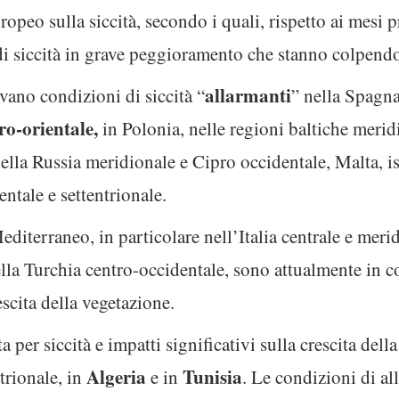
ropeo sulla siccità, secondo i quali, rispetto ai mesi 
i siccità in grave peggioramento che stanno colpendo
allarmanti
levano condizioni di siccità “
” nella Spagna
ro-orientale,
in Polonia, nelle regioni baltiche merid
nella Russia meridionale e Cipro occidentale, Malta, i
ntale e settentrionale.
diterraneo, in particolare nell’Italia centrale e meri
ella Turchia centro-occidentale, sono attualmente in 
escita della vegetazione.
 per siccità e impatti significativi sulla crescita dell
Algeria
Tunisia
trionale, in
e in
. Le condizioni di a