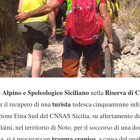
 Alpino e Speleologico Siciliano
Riserva di C
nella
turista
r il recupero di una
tedesca cinquantenne info
azione Etna Sud del CNSAS Sicilia, su allertamento de
ini, nel territorio di Noto, per il soccorso di una do
trauma cranico,
a, si è procurata un
a causa del qua