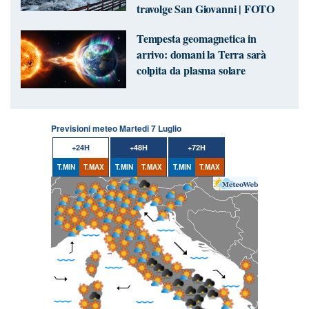
travolge San Giovanni | FOTO
Tempesta geomagnetica in
arrivo: domani la Terra sarà
colpita da plasma solare
Previsioni meteo Martedi 7 Luglio
+24H
+48H
+72H
T.MIN
T.MAX
T.MIN
T.MAX
T.MIN
T.MAX