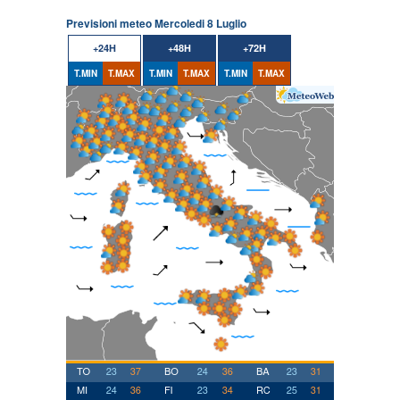
Previsioni meteo Mercoledi 8 Luglio
+24H
+48H
+72H
T.MIN
T.MAX
T.MIN
T.MAX
T.MIN
T.MAX