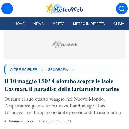
HOME
NEWS
METEO
METEO IN DIRETTA
CLIMA
»
»
ALTRE SCIENZE
GEOGRAFIA
Il 10 maggio 1503 Colombo scopre le Isole
Cayman, il paradiso delle tartarughe marine
Durante il suo quarto viaggio nel Nuovo Mondo,
l’esploratore genovese battezza l’arcipelago “Las
Tortugas” per l’impressionante presenza di fauna marina
di
Filomena Fotia
10 Mag 2026 | 06:24