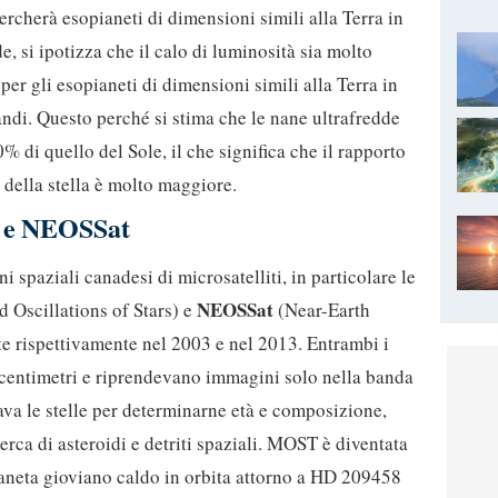
rcherà esopianeti di dimensioni simili alla Terra in
de, si ipotizza che il calo di luminosità sia molto
per gli esopianeti di dimensioni simili alla Terra in
randi. Questo perché si stima che le nane ultrafredde
% di quello del Sole, il che significa che il rapporto
e della stella è molto maggiore.
T e NEOSSat
 spaziali canadesi di microsatelliti, in particolare le
NEOSSat
d Oscillations of Stars) e
(Near-Earth
ate rispettivamente nel 2003 e nel 2013. Entrambi i
 centimetri e riprendevano immagini solo nella banda
ava le stelle per determinarne età e composizione,
rca di asteroidi e detriti spaziali. MOST è diventata
aneta gioviano caldo in orbita attorno a HD 209458