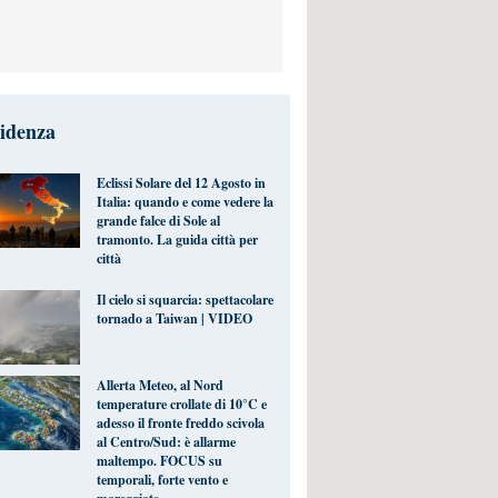
videnza
Eclissi Solare del 12 Agosto in
Italia: quando e come vedere la
grande falce di Sole al
tramonto. La guida città per
città
Il cielo si squarcia: spettacolare
tornado a Taiwan | VIDEO
Allerta Meteo, al Nord
temperature crollate di 10°C e
adesso il fronte freddo scivola
al Centro/Sud: è allarme
maltempo. FOCUS su
temporali, forte vento e