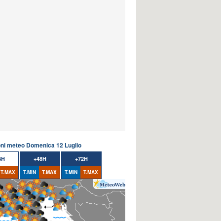
oni meteo Domenica 12 Luglio
4H
+48H
+72H
T.MAX
T.MIN
T.MAX
T.MIN
T.MAX