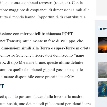
sificati come esopianeti terrestri (rocciosi). Con la
mpre maggiore di esopianeti di dimensioni simili alla
 tutto il mondo hanno l’opportunità di contribuire a
In e
microsatellite
POET
issione con
chiamata
et Transits), attualmente in fase di sviluppo, che
 dimensioni simili alla Terra e super-Terre
in orbita
nane
del nostro Sole, che i ricercatori definiscono “
tipo K, di tipo M e nane brune, queste ultime definite
iano tra quelle dei pianeti giganti gassosi e quelle
ttualmente disponibile come preprint su arXiv.
ET
neti quando passano davanti alla loro stella madre,
luminosità, uno dei metodi più comuni per identificare