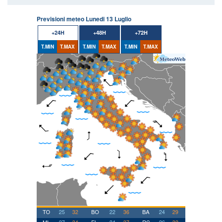
Previsioni meteo Lunedi 13 Luglio
+24H
+48H
+72H
T.MIN
T.MAX
T.MIN
T.MAX
T.MIN
T.MAX