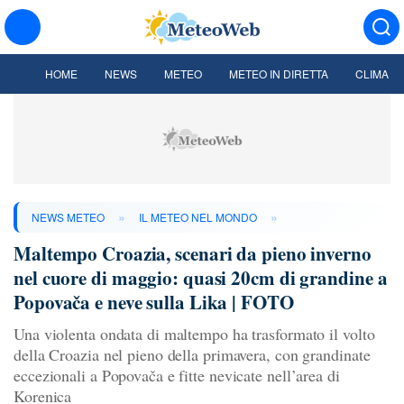
HOME
NEWS
METEO
METEO IN DIRETTA
CLIMA
»
»
NEWS METEO
IL METEO NEL MONDO
Maltempo Croazia, scenari da pieno inverno
nel cuore di maggio: quasi 20cm di grandine a
Popovača e neve sulla Lika | FOTO
Una violenta ondata di maltempo ha trasformato il volto
della Croazia nel pieno della primavera, con grandinate
eccezionali a Popovača e fitte nevicate nell’area di
Korenica