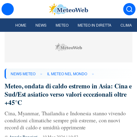
HOME
NEWS
METEO
METEO IN DIRETTA
CLIMA
»
»
NEWS METEO
IL METEO NEL MONDO
Meteo, ondata di caldo estremo in Asia: Cina e
Sud/Est asiatico verso valori eccezionali oltre
+45°C
Cina, Myanmar, Thailandia e Indonesia stanno vivendo
condizioni climatiche sempre più estreme, con nuovi
record di caldo e umidità opprimente
di
Angelo Ruggieri
10 Mag 2026 | 10:52