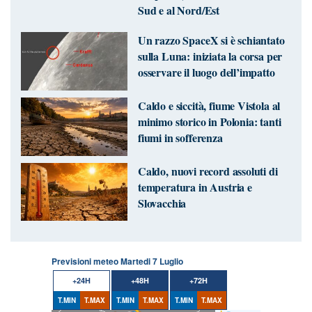
Sud e al Nord/Est
Un razzo SpaceX si è schiantato
sulla Luna: iniziata la corsa per
osservare il luogo dell’impatto
Caldo e siccità, fiume Vistola al
minimo storico in Polonia: tanti
fiumi in sofferenza
Caldo, nuovi record assoluti di
temperatura in Austria e
Slovacchia
Previsioni meteo Martedi 7 Luglio
+24H
+48H
+72H
T.MIN
T.MAX
T.MIN
T.MAX
T.MIN
T.MAX