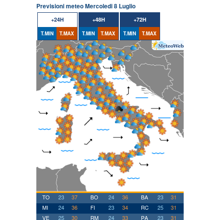
Previsioni meteo Mercoledi 8 Luglio
+24H
+48H
+72H
T.MIN
T.MAX
T.MIN
T.MAX
T.MIN
T.MAX