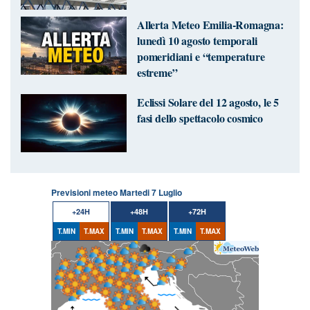
Allerta Meteo Emilia-Romagna:
lunedì 10 agosto temporali
pomeridiani e “temperature
estreme”
Eclissi Solare del 12 agosto, le 5
fasi dello spettacolo cosmico
Previsioni meteo Martedi 7 Luglio
+24H
+48H
+72H
T.MIN
T.MAX
T.MIN
T.MAX
T.MIN
T.MAX