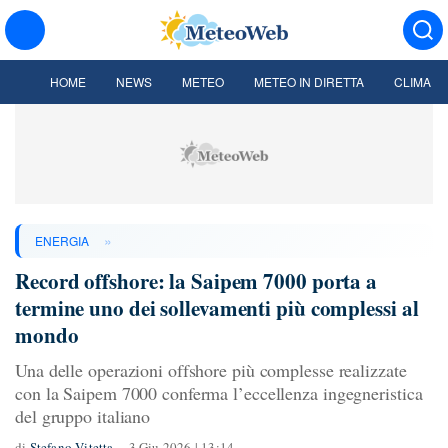
HOME
NEWS
METEO
METEO IN DIRETTA
CLIMA
»
ENERGIA
Record offshore: la Saipem 7000 porta a
termine uno dei sollevamenti più complessi al
mondo
Una delle operazioni offshore più complesse realizzate
con la Saipem 7000 conferma l’eccellenza ingegneristica
del gruppo italiano
di
Stefano Vitetta
3 Giu 2026 | 13:14