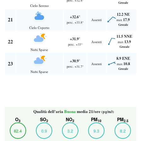
perc. +32.4°
Grecale
Cielo Sereno
12.2 NE
+32.6°
21
17.9
Assenti
max
perc. +33.8°
Grecale
Cielo Coperto
11.5 NNE
+31.9°
22
13.9
Assenti
max
perc. +33°
Grecale
Nubi Sparse
8.9 ENE
+30.9°
23
10.8
Assenti
max
perc. +31.7°
Grecale
Nubi Sparse
Qualità dell'aria
Buona
media 21/ore
(μg/m3)
O
SO
NO
PM
PM
3
2
2
10
2.5
82.4
0.9
3.2
9.3
8.2