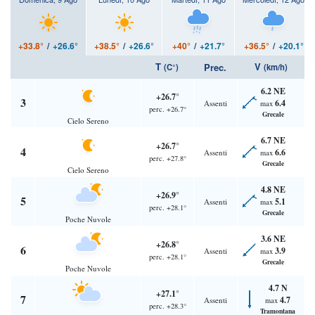
+33.8°
/
+26.6°
+38.5°
/
+26.6°
+40°
/
+21.7°
+36.5°
/
+20.1°
T
V
Prec.
(C°)
(km/h)
6.2 NE
+26.7°
3
6.4
Assenti
max
perc. +26.7°
Grecale
Cielo Sereno
6.7 NE
+26.7°
4
6.6
Assenti
max
perc. +27.8°
Grecale
Cielo Sereno
4.8 NE
+26.9°
5
5.1
Assenti
max
perc. +28.1°
Grecale
Poche Nuvole
3.6 NE
+26.8°
6
3.9
Assenti
max
perc. +28.1°
Grecale
Poche Nuvole
4.7 N
+27.1°
7
4.7
Assenti
max
perc. +28.3°
Tramontana