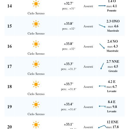
1.4 O
+32.7°
14
4.1
Assenti
max
perc. +31°
Ponente
Cielo Sereno
2.3 ONO
+33.8°
15
4.6
Assenti
max
perc. +32°
Maestrale
Cielo Sereno
2.4 NO
+33.8°
16
4.3
Assenti
max
perc. +32°
Maestrale
Cielo Sereno
2.7 NNE
+33.3°
17
4.5
Assenti
max
perc. +31.3°
Grecale
Cielo Sereno
4.2 E
+33.7°
18
6.7
Assenti
max
perc. +31.8°
Levante
Cielo Sereno
8.4 E
+33.4°
19
9.8
Assenti
max
perc. +31.6°
Levante
Cielo Sereno
12 ENE
+33.1°
20
17.8
Assenti
max