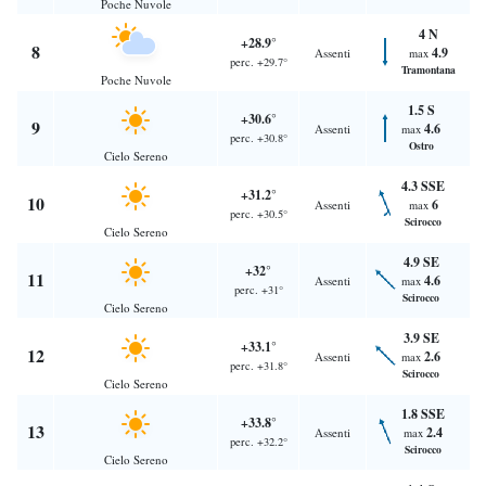
Poche Nuvole
4 N
+28.9°
8
4.9
Assenti
max
perc. +29.7°
Tramontana
Poche Nuvole
1.5 S
+30.6°
9
4.6
Assenti
max
perc. +30.8°
Ostro
Cielo Sereno
4.3 SSE
+31.2°
10
6
Assenti
max
perc. +30.5°
Scirocco
Cielo Sereno
4.9 SE
+32°
11
4.6
Assenti
max
perc. +31°
Scirocco
Cielo Sereno
3.9 SE
+33.1°
12
2.6
Assenti
max
perc. +31.8°
Scirocco
Cielo Sereno
1.8 SSE
+33.8°
13
2.4
Assenti
max
perc. +32.2°
Scirocco
Cielo Sereno