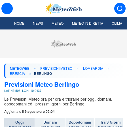
HOME
NEWS
METEO
METEO IN DIRETTA
CLIMA
»
»
»
METEOWEB
PREVISIONI METEO
LOMBARDIA
»
BRESCIA
BERLINGO
Previsioni Meteo Berlingo
LAT: 45.503, LON: 10.0437
Le Previsioni Meteo ora per ora e triorarie per oggi, domani,
dopodomani ed i prossimi giorni per Berlingo
Aggiornate il
9 agosto ore 02:04
Oggi
Domani
Dopodomani
Tra 3 Giorni
Domenica, 9 Ago
Lunedì, 10 Ago
Martedì, 11 Ago
Mercoledì, 12 Ago