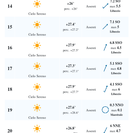
7.2 SO
+26°
14
5.5
Assenti
max
perc. +26°
Libeccio
Cielo Sereno
7.1 SO
+27.4°
15
5
Assenti
max
perc. +27.2°
Libeccio
Cielo Sereno
6.8 SSO
+27.9°
16
4.5
Assenti
max
perc. +27.5°
Libeccio
Cielo Sereno
5.1 SSO
+27.3°
17
4.8
Assenti
max
perc. +27.1°
Libeccio
Cielo Sereno
4.1 SSO
+27.9°
18
6
Assenti
max
perc. +27.7°
Libeccio
Cielo Sereno
0.3 NNO
+27.6°
19
0.1
Assenti
max
perc. +28.6°
Maestrale
Cielo Sereno
6 NNE
+26.8°
20
4.7
Assenti
max