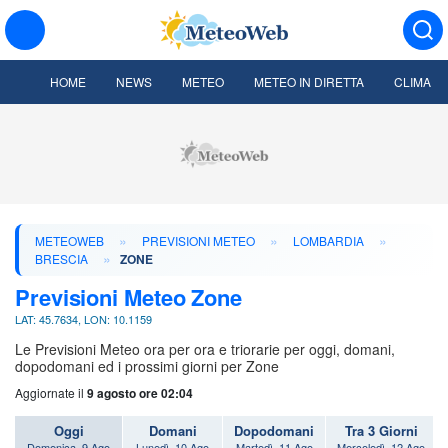
HOME
NEWS
METEO
METEO IN DIRETTA
CLIMA
»
»
»
METEOWEB
PREVISIONI METEO
LOMBARDIA
»
BRESCIA
ZONE
Previsioni Meteo Zone
LAT: 45.7634, LON: 10.1159
Le Previsioni Meteo ora per ora e triorarie per oggi, domani,
dopodomani ed i prossimi giorni per Zone
Aggiornate il
9 agosto ore 02:04
Oggi
Domani
Dopodomani
Tra 3 Giorni
Domenica, 9 Ago
Lunedì, 10 Ago
Martedì, 11 Ago
Mercoledì, 12 Ago