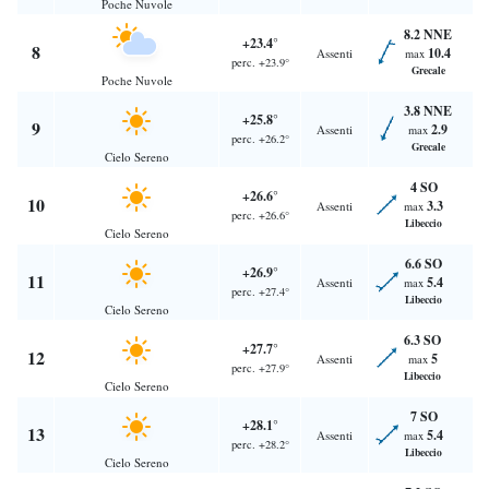
Poche Nuvole
8.2 NNE
+23.4°
8
10.4
Assenti
max
perc. +23.9°
Grecale
Poche Nuvole
3.8 NNE
+25.8°
9
2.9
Assenti
max
perc. +26.2°
Grecale
Cielo Sereno
4 SO
+26.6°
10
3.3
Assenti
max
perc. +26.6°
Libeccio
Cielo Sereno
6.6 SO
+26.9°
11
5.4
Assenti
max
perc. +27.4°
Libeccio
Cielo Sereno
6.3 SO
+27.7°
12
5
Assenti
max
perc. +27.9°
Libeccio
Cielo Sereno
7 SO
+28.1°
13
5.4
Assenti
max
perc. +28.2°
Libeccio
Cielo Sereno