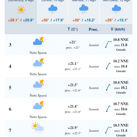
+28.1°
/
+20.9°
+30°
/
+17.9°
+30°
/
+16.2°
+29°
/
+15.1°
T
V
Prec.
(C°)
(km/h)
10.8 NNE
+21°
3
11.8
Assenti
max
perc. +21°
Grecale
Nubi Sparse
10.2 NNE
+21.1°
4
10.4
Assenti
max
perc. +21.1°
Grecale
Nubi Sparse
10.4 NNE
+21.5°
5
10.2
Assenti
max
perc. +21.6°
Grecale
Nubi Sparse
10.7 NNE
+21.4°
6
10.6
Assenti
max
perc. +21.6°
Grecale
Nubi Sparse
10.5 NNE
+21.9°
7
11.4
Assenti
max
perc. +22.3°
Grecale