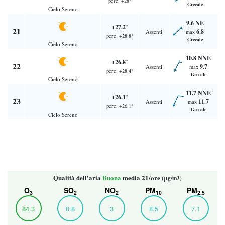
perc. +28°
Grecale
Cielo Sereno
9.6 NE
+27.2°
21
6.8
Assenti
max
perc. +28.8°
Grecale
Cielo Sereno
10.8 NNE
+26.8°
22
9.7
Assenti
max
perc. +28.4°
Grecale
Cielo Sereno
11.7 NNE
+26.1°
23
11.7
Assenti
max
perc. +26.1°
Grecale
Cielo Sereno
Qualità dell'aria
Buona
media 21/ore
(μg/m3)
O
SO
NO
PM
PM
3
2
2
10
2.5
84.3
0.8
3
8.5
7.1