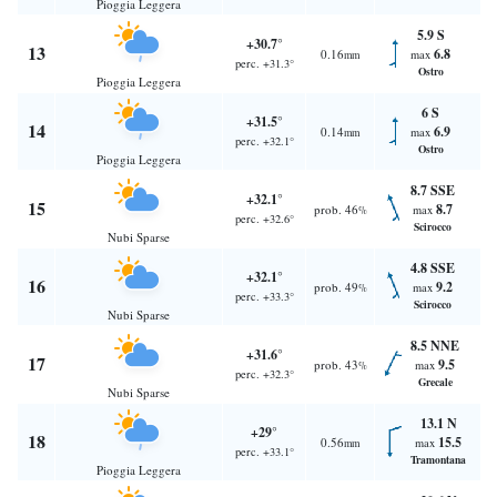
Pioggia Leggera
5.9 S
+30.7°
13
6.8
0.16
max
mm
perc. +31.3°
Ostro
Pioggia Leggera
6 S
+31.5°
14
6.9
0.14
max
mm
perc. +32.1°
Ostro
Pioggia Leggera
8.7 SSE
+32.1°
15
8.7
prob. 46
max
%
perc. +32.6°
Scirocco
Nubi Sparse
4.8 SSE
+32.1°
16
9.2
prob. 49
max
%
perc. +33.3°
Scirocco
Nubi Sparse
8.5 NNE
+31.6°
17
9.5
prob. 43
max
%
perc. +32.3°
Grecale
Nubi Sparse
13.1 N
+29°
18
15.5
0.56
max
mm
perc. +33.1°
Tramontana
Pioggia Leggera