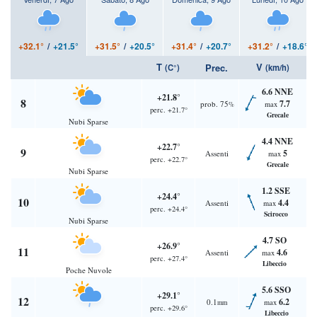
+32.1°
/
+21.5°
+31.5°
/
+20.5°
+31.4°
/
+20.7°
+31.2°
/
+18.6°
T
V
Prec.
(C°)
(km/h)
6.6 NNE
+21.8°
8
7.7
prob. 75
max
%
perc. +21.7°
Grecale
Nubi Sparse
4.4 NNE
+22.7°
9
5
Assenti
max
perc. +22.7°
Grecale
Nubi Sparse
1.2 SSE
+24.4°
10
4.4
Assenti
max
perc. +24.4°
Scirocco
Nubi Sparse
4.7 SO
+26.9°
11
4.6
Assenti
max
perc. +27.4°
Libeccio
Poche Nuvole
5.6 SSO
+29.1°
12
6.2
0.1
max
mm
perc. +29.6°
Libeccio