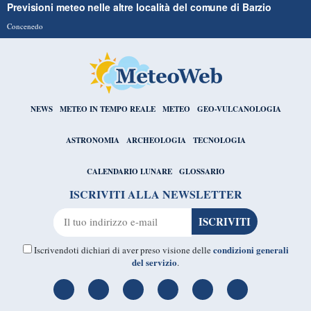
Previsioni meteo nelle altre località del comune di Barzio
Concenedo
NEWS
METEO IN TEMPO REALE
METEO
GEO-VULCANOLOGIA
ASTRONOMIA
ARCHEOLOGIA
TECNOLOGIA
CALENDARIO LUNARE
GLOSSARIO
ISCRIVITI ALLA NEWSLETTER
condizioni generali
Iscrivendoti dichiari di aver preso visione delle
del servizio
.