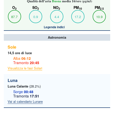
Qualità dell'aria
Buona
media 16/ore
(μg/m3)
O
SO
NO
PM
PM
3
2
2
10
2.5
87.7
0.9
4.4
17.2
10.9
Legenda indici
Astronomia
Sole
14,5 ore di luce
Alba
06:12
Tramonto
20:45
Visualizza le fasi Solari
Luna
Luna Calante
(28.2%)
Sorge
00:48
Tramonta
17:51
Vai al calendario Lunare