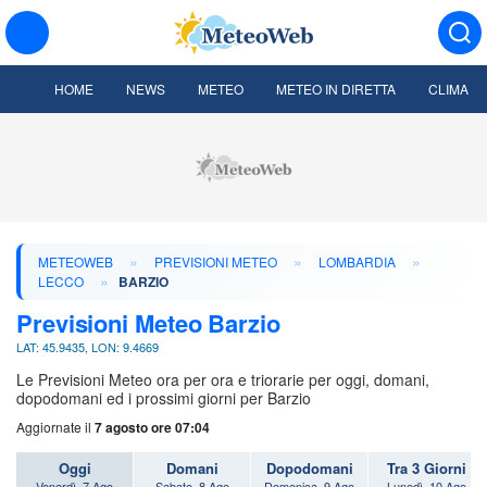
HOME
NEWS
METEO
METEO IN DIRETTA
CLIMA
»
»
»
METEOWEB
PREVISIONI METEO
LOMBARDIA
»
LECCO
BARZIO
Previsioni Meteo Barzio
LAT: 45.9435, LON: 9.4669
Le Previsioni Meteo ora per ora e triorarie per oggi, domani,
dopodomani ed i prossimi giorni per Barzio
Aggiornate il
7 agosto ore 07:04
Oggi
Domani
Dopodomani
Tra 3 Giorni
Venerdì, 7 Ago
Sabato, 8 Ago
Domenica, 9 Ago
Lunedì, 10 Ago