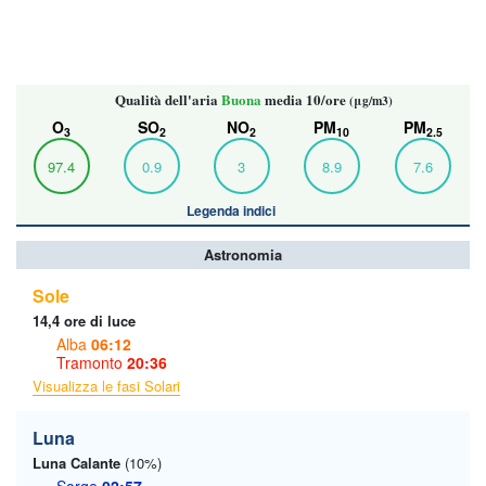
Qualità dell'aria
Buona
media 10/ore
(μg/m3)
O
SO
NO
PM
PM
3
2
2
10
2.5
97.4
0.9
3
8.9
7.6
Legenda indici
Astronomia
Sole
14,4 ore di luce
Alba
06:12
Tramonto
20:36
Visualizza le fasi Solari
Luna
Luna Calante
(10%)