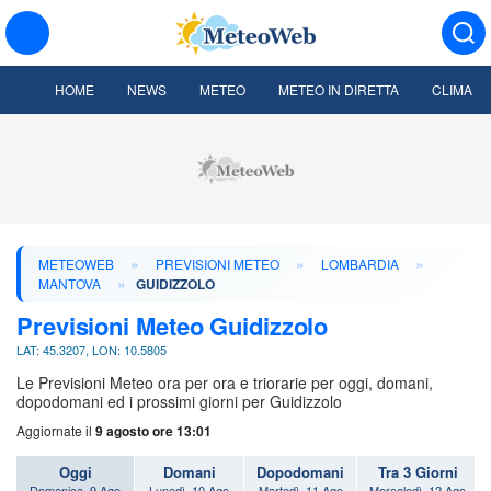
HOME
NEWS
METEO
METEO IN DIRETTA
CLIMA
»
»
»
METEOWEB
PREVISIONI METEO
LOMBARDIA
»
MANTOVA
GUIDIZZOLO
Previsioni Meteo Guidizzolo
LAT: 45.3207, LON: 10.5805
Le Previsioni Meteo ora per ora e triorarie per oggi, domani,
dopodomani ed i prossimi giorni per Guidizzolo
Aggiornate il
9 agosto ore 13:01
Oggi
Domani
Dopodomani
Tra 3 Giorni
Domenica, 9 Ago
Lunedì, 10 Ago
Martedì, 11 Ago
Mercoledì, 12 Ago