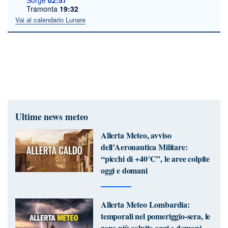
Sorge
02:57
Tramonta
19:32
Vai al calendario Lunare
Ultime news meteo
Allerta Meteo, avviso
dell’Aeronautica Militare:
“picchi di +40°C”, le aree colpite
oggi e domani
Allerta Meteo Lombardia:
temporali nel pomeriggio-sera, le
zone più colpite oggi e domani