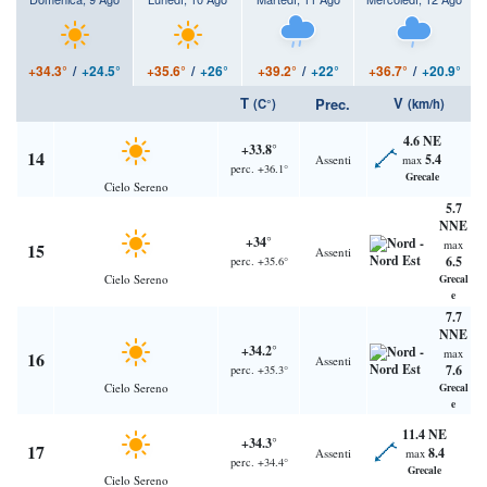
+34.3°
/
+24.5°
+35.6°
/
+26°
+39.2°
/
+22°
+36.7°
/
+20.9°
T
V
Prec.
(C°)
(km/h)
4.6 NE
+33.8°
14
5.4
Assenti
max
perc. +36.1°
Grecale
Cielo Sereno
5.7
NNE
+34°
max
15
Assenti
6.5
perc. +35.6°
Cielo Sereno
Grecal
e
7.7
NNE
+34.2°
max
16
Assenti
7.6
perc. +35.3°
Cielo Sereno
Grecal
e
11.4 NE
+34.3°
17
8.4
Assenti
max
perc. +34.4°
Grecale
Cielo Sereno