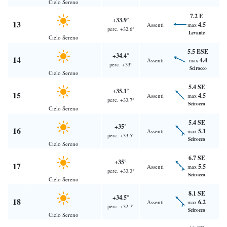
Cielo Sereno
7.2 E
+33.9°
13
4.5
Assenti
max
perc. +32.6°
Levante
Cielo Sereno
5.5 ESE
+34.4°
14
4.4
Assenti
max
perc. +33°
Scirocco
Cielo Sereno
5.4 SE
+35.1°
15
4.5
Assenti
max
perc. +33.7°
Scirocco
Cielo Sereno
5.4 SE
+35°
16
5.1
Assenti
max
perc. +33.5°
Scirocco
Cielo Sereno
6.7 SE
+35°
17
5.5
Assenti
max
perc. +33.3°
Scirocco
Cielo Sereno
8.1 SE
+34.5°
18
6.2
Assenti
max
perc. +32.7°
Scirocco
Cielo Sereno