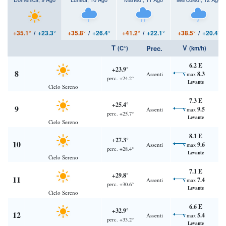
+35.1°
/
+23.3°
+35.8°
/
+26.4°
+41.2°
/
+22.1°
+38.5°
/
+20.4°
T
V
Prec.
(C°)
(km/h)
6.2 E
+23.9°
8
8.3
Assenti
max
perc. +24.2°
Levante
Cielo Sereno
7.3 E
+25.4°
9
9.5
Assenti
max
perc. +25.7°
Levante
Cielo Sereno
8.1 E
+27.3°
10
9.6
Assenti
max
perc. +28.4°
Levante
Cielo Sereno
7.1 E
+29.8°
11
7.4
Assenti
max
perc. +30.6°
Levante
Cielo Sereno
6.6 E
+32.9°
12
5.4
Assenti
max
perc. +33.2°
Levante