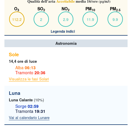
Qualità dell'aria
Accettabile
media 16/ore
(μg/m3)
O
SO
NO
PM
PM
3
2
2
10
2.5
112.2
2
2.9
11.9
9.9
Legenda indici
Astronomia
Sole
14,4 ore di luce
Alba
06:13
Tramonto
20:36
Visualizza le fasi Solari
Luna
Luna Calante
(10%)
Sorge
02:59
Tramonta
19:31
Vai al calendario Lunare