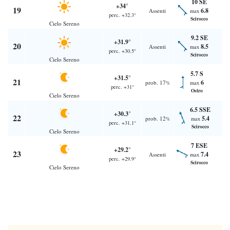
10 SE
+34°
19
6.8
Assenti
max
perc. +32.3°
Scirocco
Cielo Sereno
9.2 SE
+31.9°
20
8.5
Assenti
max
perc. +30.5°
Scirocco
Cielo Sereno
5.7 S
+31.5°
21
6
prob. 17
max
%
perc. +31°
Ostro
Cielo Sereno
6.5 SSE
+30.3°
22
5.4
prob. 12
max
%
perc. +31.1°
Scirocco
Cielo Sereno
7 ESE
+29.2°
23
7.4
Assenti
max
perc. +29.9°
Scirocco
Cielo Sereno