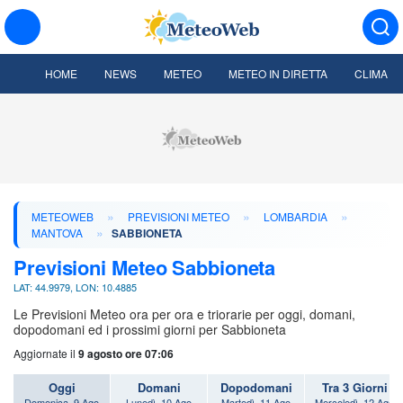
HOME
NEWS
METEO
METEO IN DIRETTA
CLIMA
»
»
»
METEOWEB
PREVISIONI METEO
LOMBARDIA
»
MANTOVA
SABBIONETA
Previsioni Meteo Sabbioneta
LAT: 44.9979, LON: 10.4885
Le Previsioni Meteo ora per ora e triorarie per oggi, domani,
dopodomani ed i prossimi giorni per Sabbioneta
Aggiornate il
9 agosto ore 07:06
Oggi
Domani
Dopodomani
Tra 3 Giorni
Domenica, 9 Ago
Lunedì, 10 Ago
Martedì, 11 Ago
Mercoledì, 12 Ago