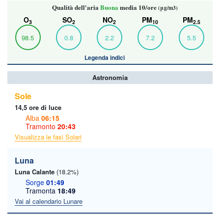
Qualità dell'aria
Buona
media 10/ore
(μg/m3)
O
SO
NO
PM
PM
3
2
2
10
2.5
98.5
0.8
2.2
7.2
5.5
Legenda indici
Astronomia
Sole
14,5 ore di luce
Alba
06:15
Tramonto
20:43
Visualizza le fasi Solari
Luna
Luna Calante
(18.2%)
Sorge
01:49
Tramonta
18:49
Vai al calendario Lunare