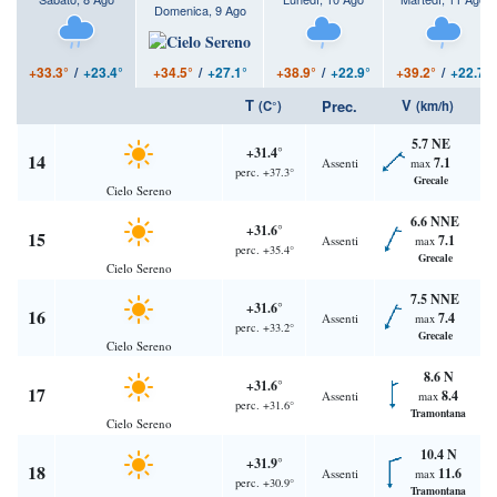
Domenica, 9 Ago
+34.5°
/
+27.1°
+33.3°
/
+23.4°
+38.9°
/
+22.9°
+39.2°
/
+22.7°
T
V
Prec.
(C°)
(km/h)
5.7 NE
+31.4°
14
7.1
Assenti
max
perc. +37.3°
Grecale
Cielo Sereno
6.6 NNE
+31.6°
15
7.1
Assenti
max
perc. +35.4°
Grecale
Cielo Sereno
7.5 NNE
+31.6°
16
7.4
Assenti
max
perc. +33.2°
Grecale
Cielo Sereno
8.6 N
+31.6°
17
8.4
Assenti
max
perc. +31.6°
Tramontana
Cielo Sereno
10.4 N
+31.9°
18
11.6
Assenti
max
perc. +30.9°
Tramontana