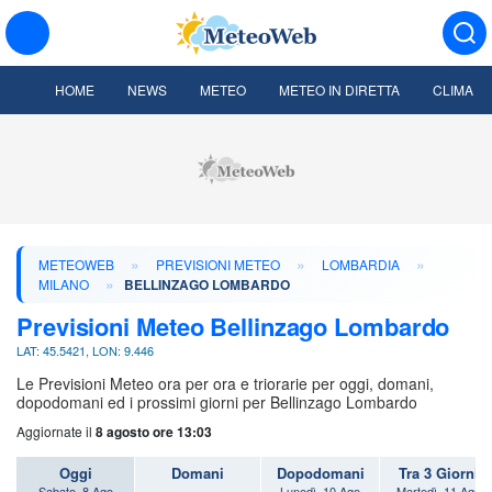
HOME
NEWS
METEO
METEO IN DIRETTA
CLIMA
»
»
»
METEOWEB
PREVISIONI METEO
LOMBARDIA
»
MILANO
BELLINZAGO LOMBARDO
Previsioni Meteo Bellinzago Lombardo
LAT: 45.5421, LON: 9.446
Le Previsioni Meteo ora per ora e triorarie per oggi, domani,
dopodomani ed i prossimi giorni per Bellinzago Lombardo
Aggiornate il
8 agosto ore 13:03
Oggi
Domani
Dopodomani
Tra 3 Giorni
Sabato, 8 Ago
Lunedì, 10 Ago
Martedì, 11 Ago