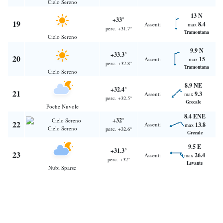
Cielo Sereno
13 N
+33°
19
8.4
Assenti
max
perc. +31.7°
Tramontana
Cielo Sereno
9.9 N
+33.3°
20
15
Assenti
max
perc. +32.8°
Tramontana
Cielo Sereno
8.9 NE
+32.4°
21
9.3
Assenti
max
perc. +32.5°
Grecale
Poche Nuvole
8.4 ENE
+32°
22
Assenti
13.8
max
Cielo Sereno
perc. +32.6°
Grecale
9.5 E
+31.3°
23
26.4
Assenti
max
perc. +32°
Levante
Nubi Sparse