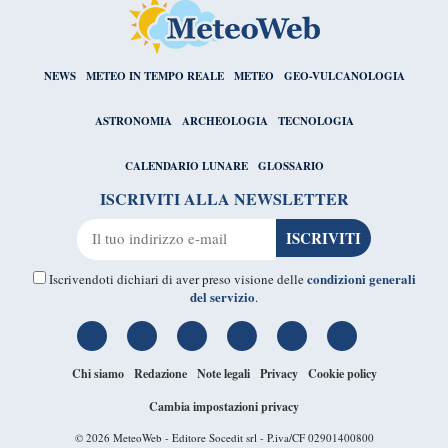
NEWS
METEO IN TEMPO REALE
METEO
GEO-VULCANOLOGIA
ASTRONOMIA
ARCHEOLOGIA
TECNOLOGIA
CALENDARIO LUNARE
GLOSSARIO
ISCRIVITI ALLA NEWSLETTER
condizioni generali
Iscrivendoti dichiari di aver preso visione delle
del servizio
.
Chi siamo
Redazione
Note legali
Privacy
Cookie policy
Cambia impostazioni privacy
© 2026
MeteoWeb
- Editore Socedit srl - P.iva/CF 02901400800