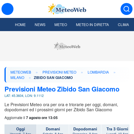
HOME
NEWS
METEO
METEO IN DIRETTA
CLIMA
»
»
»
METEOWEB
PREVISIONI METEO
LOMBARDIA
»
MILANO
ZIBIDO SAN GIACOMO
Previsioni Meteo Zibido San Giacomo
LAT: 45.3604, LON: 9.1112
Le Previsioni Meteo ora per ora e triorarie per oggi, domani,
dopodomani ed i prossimi giorni per Zibido San Giacomo
Aggiornate il
7 agosto ore 13:05
Oggi
Domani
Dopodomani
Tra 3 Giorni
Venerdì, 7 Ago
Sabato, 8 Ago
Domenica, 9 Ago
Lunedì, 10 Ago