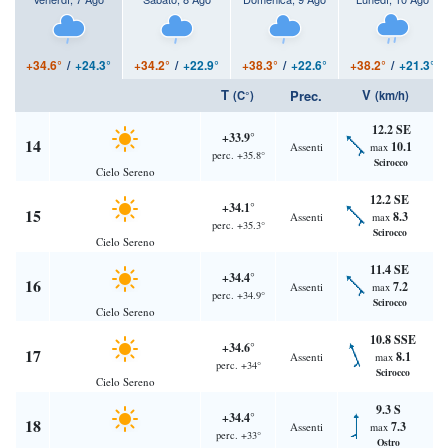
+34.6°
/
+24.3°
+34.2°
/
+22.9°
+38.3°
/
+22.6°
+38.2°
/
+21.3°
T
V
Prec.
(C°)
(km/h)
12.2 SE
+33.9°
14
10.1
Assenti
max
perc. +35.8°
Scirocco
Cielo Sereno
12.2 SE
+34.1°
15
8.3
Assenti
max
perc. +35.3°
Scirocco
Cielo Sereno
11.4 SE
+34.4°
16
7.2
Assenti
max
perc. +34.9°
Scirocco
Cielo Sereno
10.8 SSE
+34.6°
17
8.1
Assenti
max
perc. +34°
Scirocco
Cielo Sereno
9.3 S
+34.4°
18
7.3
Assenti
max
perc. +33°
Ostro