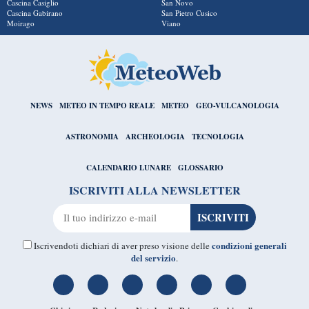
Cascina Casiglio
San Novo
Cascina Gabirano
San Pietro Cusico
Moirago
Viano
NEWS
METEO IN TEMPO REALE
METEO
GEO-VULCANOLOGIA
ASTRONOMIA
ARCHEOLOGIA
TECNOLOGIA
CALENDARIO LUNARE
GLOSSARIO
ISCRIVITI ALLA NEWSLETTER
condizioni generali
Iscrivendoti dichiari di aver preso visione delle
del servizio
.