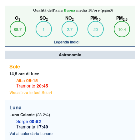
Qualità dell'aria
Buona
media 10/ore
(μg/m3)
O
SO
NO
PM
PM
3
2
2
10
2.5
88.7
1
2.7
20
10.4
Legenda indici
Astronomia
Sole
14,5 ore di luce
Alba
06:15
Tramonto
20:45
Visualizza le fasi Solari
Luna
Luna Calante
(28.2%)
Sorge
00:52
Tramonta
17:49
Vai al calendario Lunare