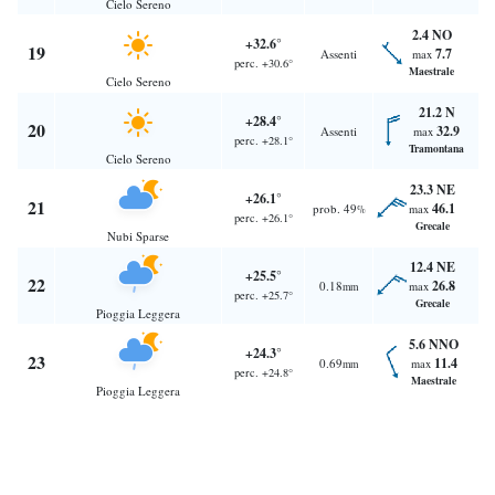
Cielo Sereno
2.4 NO
+32.6°
19
7.7
Assenti
max
perc. +30.6°
Maestrale
Cielo Sereno
21.2 N
+28.4°
20
32.9
Assenti
max
perc. +28.1°
Tramontana
Cielo Sereno
23.3 NE
+26.1°
21
46.1
prob. 49
max
%
perc. +26.1°
Grecale
Nubi Sparse
12.4 NE
+25.5°
22
26.8
0.18
max
mm
perc. +25.7°
Grecale
Pioggia Leggera
5.6 NNO
+24.3°
23
11.4
0.69
max
mm
perc. +24.8°
Maestrale
Pioggia Leggera