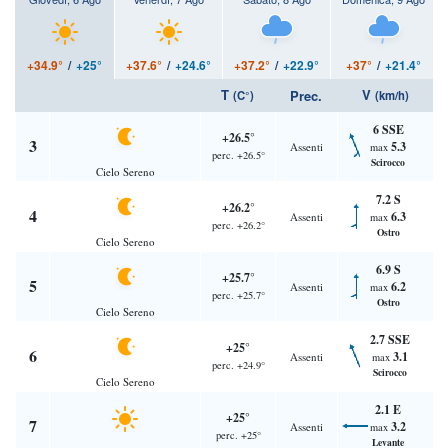
+34.9°
/
+25°
+37.6°
/
+24.6°
+37.2°
/
+22.9°
+37°
/
+21.4°
T
V
Prec.
(C°)
(km/h)
6 SSE
+26.5°
3
5.3
Assenti
max
perc. +26.5°
Scirocco
Cielo Sereno
7.2 S
+26.2°
4
6.3
Assenti
max
perc. +26.2°
Ostro
Cielo Sereno
6.9 S
+25.7°
5
6.2
Assenti
max
perc. +25.7°
Ostro
Cielo Sereno
2.7 SSE
+25°
6
3.1
Assenti
max
perc. +24.9°
Scirocco
Cielo Sereno
2.1 E
+25°
7
3.2
Assenti
max
perc. +25°
Levante