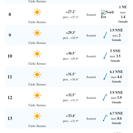
Cielo Sereno
1 NE
+27.2°
max
8
Assenti
1.4
perc. +27.4°
Grecale
Cielo Sereno
1.9 NNE
+29.3°
9
2
Assenti
max
perc. +28.9°
Grecale
Cielo Sereno
5 NNE
+30.5°
10
3.5
Assenti
max
perc. +29.8°
Grecale
Cielo Sereno
6.1 NNE
+31.5°
11
4.4
Assenti
max
perc. +30.6°
Grecale
Cielo Sereno
5.9 NNE
+32.5°
12
5.9
Assenti
max
perc. +31.3°
Grecale
Cielo Sereno
6.7 NNE
+33.4°
13
8.6
Assenti
max
perc. +31.9°
Grecale
Cielo Sereno