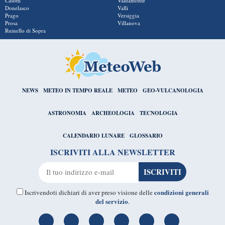
Casotti
Valdamonte
Donelasco
Valli
Prago
Versiggia
Prosa
Villanova
Ruinello di Sopra
NEWS
METEO IN TEMPO REALE
METEO
GEO-VULCANOLOGIA
ASTRONOMIA
ARCHEOLOGIA
TECNOLOGIA
CALENDARIO LUNARE
GLOSSARIO
ISCRIVITI ALLA NEWSLETTER
condizioni generali
Iscrivendoti dichiari di aver preso visione delle
del servizio
.