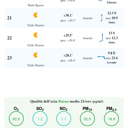
perc. +30.6°
Libeccio
Nubi Sparse
12.3 S
+30.1°
21
10.9
Assenti
max
perc. +30.3°
Ostro
Cielo Sereno
13 S
+29.5°
22
12.3
Assenti
max
perc. +29.8°
Ostro
Cielo Sereno
9.8 E
+28.1°
23
21.6
Assenti
max
perc. +28.4°
Levante
Cielo Sereno
Qualità dell'aria
Buona
media 21/ore
(μg/m3)
O
SO
NO
PM
PM
3
2
2
10
2.5
93.9
1.2
1.1
32.5
18.8