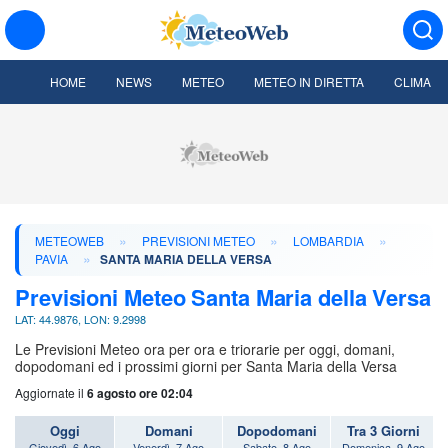
HOME
NEWS
METEO
METEO IN DIRETTA
CLIMA
»
»
»
METEOWEB
PREVISIONI METEO
LOMBARDIA
»
PAVIA
SANTA MARIA DELLA VERSA
Previsioni Meteo Santa Maria della Versa
LAT: 44.9876, LON: 9.2998
Le Previsioni Meteo ora per ora e triorarie per oggi, domani,
dopodomani ed i prossimi giorni per Santa Maria della Versa
Aggiornate il
6 agosto ore 02:04
Oggi
Domani
Dopodomani
Tra 3 Giorni
Giovedì, 6 Ago
Venerdì, 7 Ago
Sabato, 8 Ago
Domenica, 9 Ago