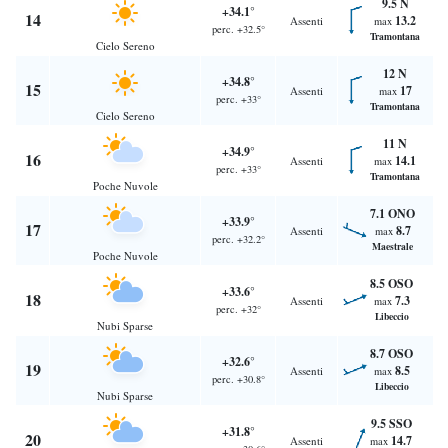
9.5 N
+34.1°
14
13.2
Assenti
max
perc. +32.5°
Tramontana
Cielo Sereno
12 N
+34.8°
15
17
Assenti
max
perc. +33°
Tramontana
Cielo Sereno
11 N
+34.9°
16
14.1
Assenti
max
perc. +33°
Tramontana
Poche Nuvole
7.1 ONO
+33.9°
17
8.7
Assenti
max
perc. +32.2°
Maestrale
Poche Nuvole
8.5 OSO
+33.6°
18
7.3
Assenti
max
perc. +32°
Libeccio
Nubi Sparse
8.7 OSO
+32.6°
19
8.5
Assenti
max
perc. +30.8°
Libeccio
Nubi Sparse
9.5 SSO
+31.8°
20
14.7
Assenti
max