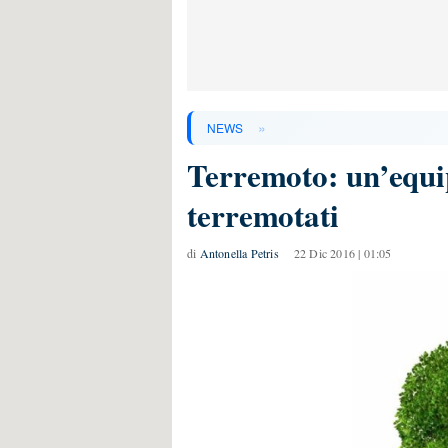
»
NEWS
Terremoto: un’equip
terremotati
di
Antonella Petris
22 Dic 2016 | 01:05