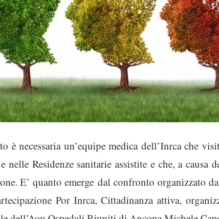
to è necessaria un’equipe medica dell’Inrca che visi
 e nelle Residenze sanitarie assistite e che, a causa d
egione. E’ quanto emerge d
al confronto organizzato da
artecipazione Por Inrca, Cittadinanza attiva, organiz
rale dell’Aou Ospedali Riuniti di Ancona Michele Capor