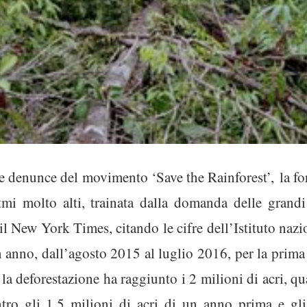
le denunce del movimento ‘Save the Rainforest’, la for
tmi molto alti, trainata dalla domanda delle grandi 
il New York Times, citando le cifre dell’Istituto nazio
n anno, dall’agosto 2015 al luglio 2016, per la prima
la deforestazione ha raggiunto i 2 milioni di acri, qu
ontro gli 1,5 milioni di acri di un anno prima e gli