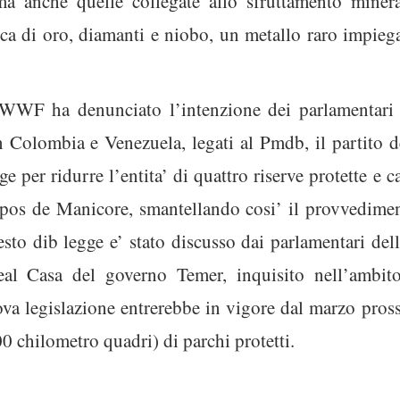
ma anche quelle collegate allo sfruttamento minera
ca di oro, diamanti e niobo, un metallo raro impieg
l WWF ha denunciato l’intenzione dei parlamentari d
n Colombia e Venezuela, legati al Pmdb, il partito d
ge per ridurre l’entita’ di quattro riserve protette e
mpos de Manicore, smantellando cosi’ il provvedime
esto dib legge e’ stato discusso dai parlamentari d
eal Casa del governo Temer, inquisito nell’ambit
uova legislazione entrerebbe in vigore dal marzo pro
00 chilometro quadri) di parchi protetti.