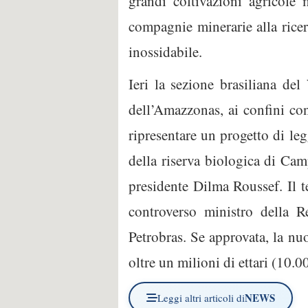
grandi coltivazioni agricole 
compagnie minerarie alla ricer
inossidabile.
Ieri la sezione brasiliana de
dell’Amazzonas, ai confini co
ripresentare un progetto di leg
della riserva biologica di Ca
presidente Dilma Roussef. Il t
controverso ministro della R
Petrobras. Se approvata, la n
oltre un milioni di ettari (10.0
NEWS
Leggi altri articoli di