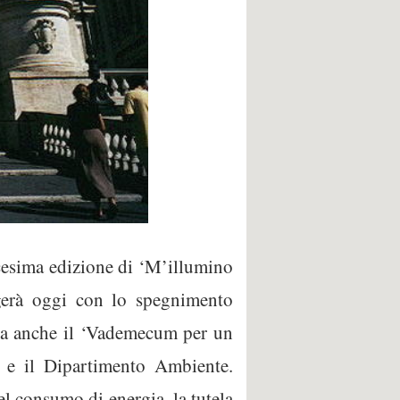
icesima edizione di ‘M’illumino
lgerà oggi con lo spegnimento
riva anche il ‘Vademecum per un
le e il Dipartimento Ambiente.
del consumo di energia, la tutela