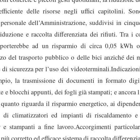
ficiente delle risorse negli uffici capitolini. Son
l personale dell’Amministrazione, suddivisi in cinque
duzione e raccolta differenziata dei rifiuti. Tra i co
e porterebbe ad un risparmio di circa 0,05 kWh o
zzo del trasporto pubblico o delle bici anziché dei m
 di sicurezza per l’uso dei videoterminali.Indicazioni,
empio, la trasmissione di documenti in formato digit
ote e blocchi appunti, dei fogli già stampati; e ancora 
r quanto riguarda il risparmio energetico, ai dipend
di climatizzatori ed impianti di riscaldamento e 
r e stampanti a fine lavoro.Accorgimenti particola
più corretto ed efficace sistema di raccolta differenziat