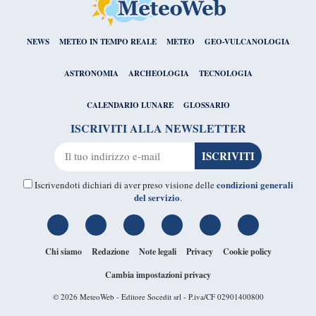
NEWS
METEO IN TEMPO REALE
METEO
GEO-VULCANOLOGIA
ASTRONOMIA
ARCHEOLOGIA
TECNOLOGIA
CALENDARIO LUNARE
GLOSSARIO
ISCRIVITI ALLA NEWSLETTER
condizioni generali
Iscrivendoti dichiari di aver preso visione delle
del servizio
.
Chi siamo
Redazione
Note legali
Privacy
Cookie policy
Cambia impostazioni privacy
© 2026
MeteoWeb
- Editore Socedit srl - P.iva/CF 02901400800