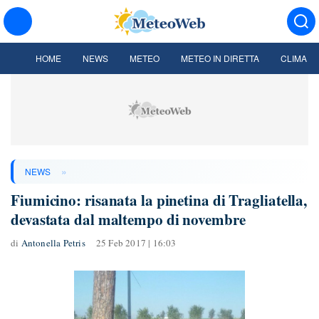
HOME
NEWS
METEO
METEO IN DIRETTA
CLIMA
»
NEWS
Fiumicino: risanata la pinetina di Tragliatella,
devastata dal maltempo di novembre
di
Antonella Petris
25 Feb 2017 | 16:03